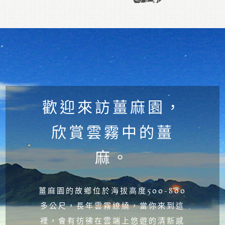
歡迎來訪薑麻園，
欣賞雲霧中的薑
麻。
薑麻園的故鄉位於海拔高度500-800
多公尺，長年雲霧繚繞，當你來到這
裡，會有彷彿在雲端上悠遊的清新感