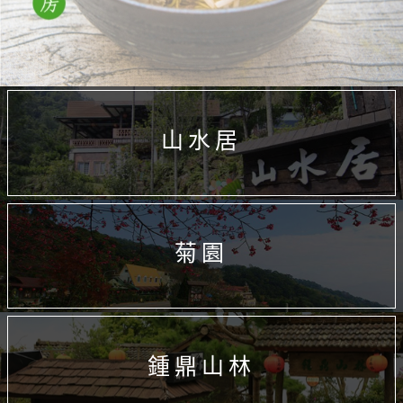
山水居
菊園
鍾鼎山林