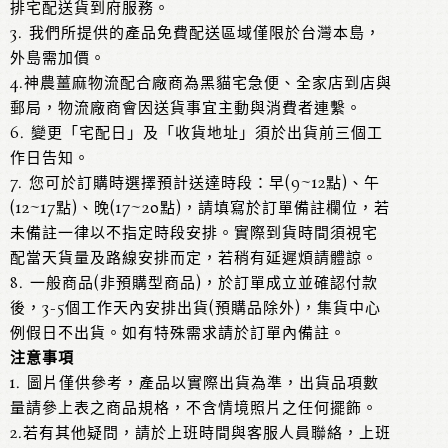
排宅配送貨到府服務。
3. 我們所提供的產品免費配送區域僅限於台灣本島，
外島需加價。
4.神農薑麻物流配合廠商為黑貓宅急便、全家店到店與
郵局，物流廠商會因送貨事宜主動與消費者連繫。
6. 變更「宅配日」及「收貨地址」須於出貨前三個工
作日告知。
7. 您可於訂購時選擇預計送達時段：早(9~12點)、午
(12~17點)、晚(17~20點)，請填寫於訂單備註欄位，若
未備註一律以不指定時段安排。實際到貨時間須視宅
配當天貨量及路線安排而定，若稍有延遲煩請體諒。
8. 一般商品(非預購型商品)，於訂單成立並確認付款
後，3-5個工作天內安排出貨(預購品除外)，集貨中心
例假日不出貨。如有特殊需求請於訂單內備註。
注意事項
1. 圖片僅供參考，產品以實際出貨為準，出貨品項數
量請參上表之商品規格，不含情境照片之任何擺飾。
2.若有其他疑問，請於上班時間與客服人員聯絡，上班