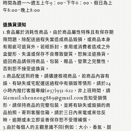
時間為週一～週五上午9：00~下午6：00、假日為上
午8:00~晚上8:00
退換貨須知
1.食品屬於消耗性商品，由於商品屬性特殊且有保存期
限問題，除配送過程失當造成商品毀損，或商品本身
有瑕疵可退貨外。若經拆封、食用或消費者造成之外
盒變形、失溫或保存不良導致變質，恕無法退換貨。
退回商品請保持商品、包裝、贈品、發票之完整性，
否則恕不接受退換貨。
2.商品配送到府後，請儘速檢視商品，若商品內容有
誤、有缺失或宅配運送過程中有損毀等情形，請於24
小時內撥打客服專線(037)951-622，非上班時間，請
以email:shennong889@gmail.com告知受損情
形，請保持商品的完整包裝，並將有缺失或毀損的商
品拍照，寄到客服信箱，請於三日內來電或來信反
映，逾期或未立即妥善保存恕不受理補償。
3.由於每個人的主觀意識不同(例如：大小、香氣、甜